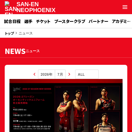
SAN-EN
NEOPHOENIX
試合日程
選手
チケット
ブースタークラブ
パートナー
アカデミー
ニュース
トップ
keyboard_arrow_right
NEWS
ニュース
keyboard_arrow_left
keyboard_arrow_right