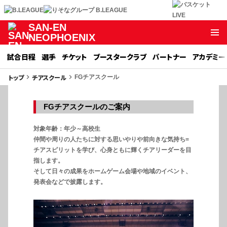
SAN-EN
NEOPHOENIX
試合日程
選手
チケット
ブースタークラブ
パートナー
アカデミー
トップ
チアスクール
keyboard_arrow_right
keyboard_arrow_right
FGチアスクール
FGチアスクールのご案内
対象年齢：年少～高校生
仲間や周りの人たちに対する思いやりや前向きな気持ち=
チアスピリットを学び、心身ともに輝くチアリーダーを目
指します。
そして日々の成果をホームゲーム会場や地域のイベント、
発表会などで披露します。