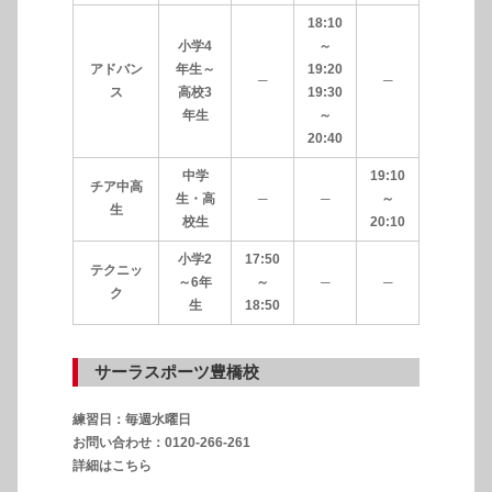
18:10
小学4
～
アドバン
年生～
19:20
─
─
ス
高校3
19:30
年生
～
20:40
中学
19:10
チア中高
生・高
─
─
～
生
校生
20:10
小学2
17:50
テクニッ
～6年
～
─
─
ク
生
18:50
サーラスポーツ豊橋校
練習日：毎週水曜日
お問い合わせ：0120-266-261
詳細はこちら