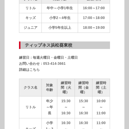
リトル
年中～小学1年生
16:00～17:00
キッズ
小学2～4年生
17:00～18:00
ジュニア
小学5年生以上
18:00～19:00
ティップネス浜松葵東校
練習日：毎週火曜日・金曜日・土曜日
お問い合わせ：053-414-3661
詳細はこちら
練習時
練習時
練習時
対象
クラス名
間（火
間（金
間（土
年齢
曜）
曜）
曜）
年少
15:30
15:30
10:00
リトル
～年
～
～
～
長
16:30
16:30
11:00
小学
16:30
16:30
11:00
キッズ
1～3
～
～
～