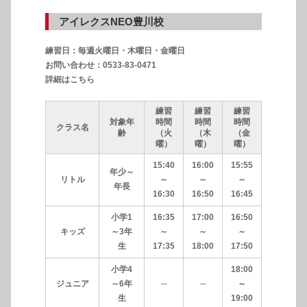
アイレクスNEO豊川校
練習日：毎週火曜日・木曜日・金曜日
お問い合わせ：0533-83-0471
詳細はこちら
練習
練習
練習
対象年
時間
時間
時間
クラス名
齢
（火
（木
（金
曜）
曜）
曜）
15:40
16:00
15:55
年少～
リトル
～
～
～
年長
16:30
16:50
16:45
小学1
16:35
17:00
16:50
キッズ
～3年
～
～
～
生
17:35
18:00
17:50
小学4
18:00
ジュニア
～6年
─
─
～
生
19:00