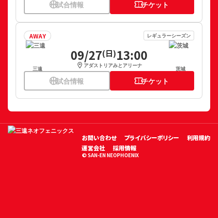
sports_basketball
試合情報
confirmation_number
チケット
AWAY
レギュラーシーズン
09/27
13:00
(日)
location_on
アダストリアみとアリーナ
三遠
茨城
sports_basketball
試合情報
confirmation_number
チケット
お問い合わせ
プライバシーポリシー
利用規約
運営会社
採用情報
© SAN-EN NEOPHOENIX