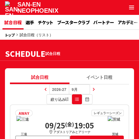
SAN-EN
NEOPHOENIX
試合日程
選手
チケット
ブースタークラブ
パートナー
アカデミー
試合日程（リスト）
トップ
keyboard_arrow_right
SCHEDULE
試合日程
試合日程
イベント日程
keyboard_arrow_left
keyboard_arrow_right
絞り込み
tune
format_list_bulleted
calendar_month
AWAY
レギュラーシーズン
09/25
19:05
(金)
location_on
アダストリアみとアリーナ
三遠
茨城