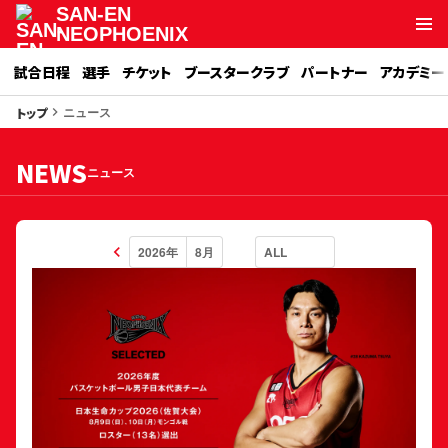
SAN-EN
NEOPHOENIX
試合日程
選手
チケット
ブースタークラブ
パートナー
アカデミー
ニュース
トップ
keyboard_arrow_right
NEWS
ニュース
keyboard_arrow_left