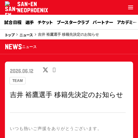
SAN-EN
NEOPHOENIX
試合日程
選手
チケット
ブースタークラブ
パートナー
アカデミー
トップ
ニュース
keyboard_arrow_right
keyboard_arrow_right
吉井 裕鷹選手 移籍先決定のお知らせ
NEWS
ニュース
2026.06.12
TEAM
吉井 裕鷹選手 移籍先決定のお知らせ
いつも熱いご声援をありがとうございます。