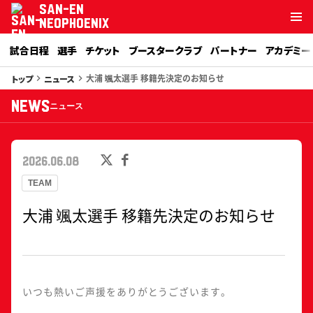
SAN-EN
NEOPHOENIX
試合日程
選手
チケット
ブースタークラブ
パートナー
アカデミー
大浦 颯太選手 移籍先決定のお知らせ
トップ
ニュース
keyboard_arrow_right
keyboard_arrow_right
NEWS
ニュース
2026.06.08
TEAM
大浦 颯太選手 移籍先決定のお知らせ
いつも熱いご声援をありがとうございます。