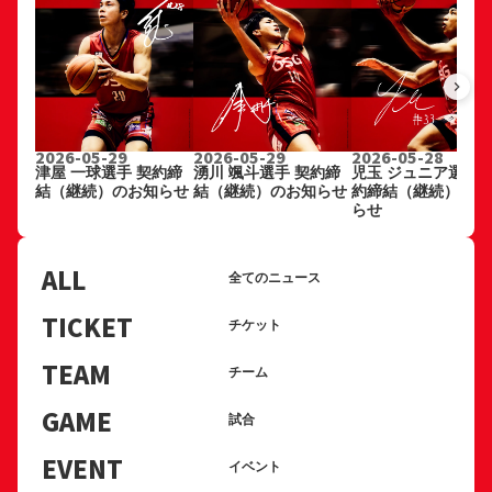
keyboard_arrow_right
2026-05-29
2026-05-29
2026-05-28
津屋 一球選手 契約締
湧川 颯斗選手 契約締
児玉 ジュニア選手 
結（継続）のお知らせ
結（継続）のお知らせ
約締結（継続）のお
らせ
ALL
全てのニュース
TICKET
チケット
TEAM
チーム
GAME
試合
EVENT
イベント