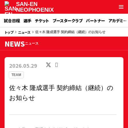
SAN-EN
NEOPHOENIX
試合日程
選手
チケット
ブースタークラブ
パートナー
アカデミー
トップ
ニュース
keyboard_arrow_right
keyboard_arrow_right
佐々木 隆成選手 契約締結（継続）のお知らせ
NEWS
ニュース
2026.05.29
TEAM
佐々木 隆成選手 契約締結（継続）の
お知らせ