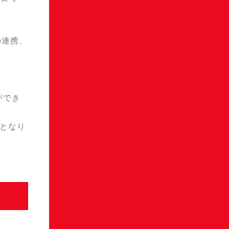
の連携、
ができ
須となり