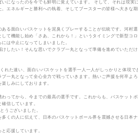
ぱいになったのを今でも鮮明に覚えています。 そして、それは現実
た。エネルギーと勝利への執着、そしてブースターの皆様へ大きな期
のある面白いバスケットを泥臭くプレーすることが伝統です。河村選
として機能し始め「さあ、これから！」というタイミングで新型コロ
らには中止になってしまいました。
届けしたい！そんな思いでクラブ一丸となって準備を進めていただけ
てくれた速い、面白いバスケットを選手一人一人がしっかりと体現で
ラブ一丸となって全心全力で戦っていきます。熱いご声援を何卒よろ
を楽しみにしております。
携わってから、今までの最高の選手です。これからも、バスケットボ
と確信しています。
がとうございました。
を多くの人に伝えて、日本のバスケットボール界を震撼させる日本ナ
っと応援しています。