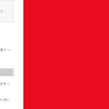
.5
属チー
謝申し
た時に