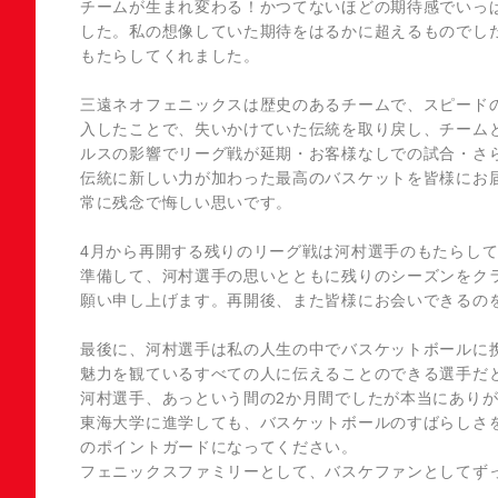
チームが生まれ変わる！かつてないほどの期待感でいっ
した。私の想像していた期待をはるかに超えるものでし
もたらしてくれました。
三遠ネオフェニックスは歴史のあるチームで、スピード
入したことで、失いかけていた伝統を取り戻し、チーム
ルスの影響でリーグ戦が延期・お客様なしでの試合・さ
伝統に新しい力が加わった最高のバスケットを皆様にお
常に残念で悔しい思いです。
4月から再開する残りのリーグ戦は河村選手のもたらし
準備して、河村選手の思いとともに残りのシーズンをク
願い申し上げます。再開後、また皆様にお会いできるの
最後に、河村選手は私の人生の中でバスケットボールに
魅力を観ているすべての人に伝えることのできる選手だ
河村選手、あっという間の2か月間でしたが本当にあり
東海大学に進学しても、バスケットボールのすばらしさ
のポイントガードになってください。
フェニックスファミリーとして、バスケファンとしてず