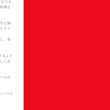
になりま
待感を
手が加
ナウイ
に、非
きるよう
しくお
ールの
ンバー1