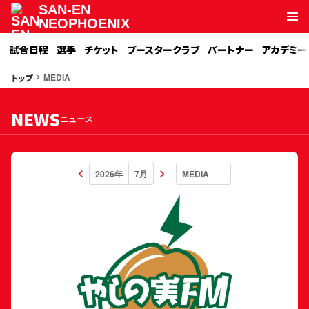
SAN-EN
NEOPHOENIX
試合日程
選手
チケット
ブースタークラブ
パートナー
アカデミー
MEDIA
トップ
keyboard_arrow_right
NEWS
ニュース
keyboard_arrow_left
keyboard_arrow_right