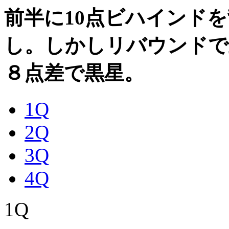
前半に10点ビハインド
し。しかしリバウンドで
８点差で黒星。
1Q
2Q
3Q
4Q
1Q