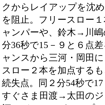
クからレイアップを沈め
を阻止。フリースロー１
ャンパーや、鈴木→川嶋
分36秒で15－９と６点
ャンスから三河・岡田に
スロー２本を加点するも
続失点。同２分54秒で1
すぐさま田渡→太田のジ