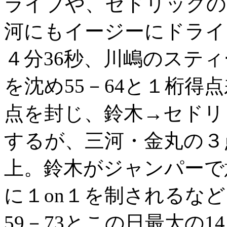
ライブや、セドリックの
河にもイージーにドライ
４分36秒、川嶋のステ
を沈め55－64と１桁得
点を封じ、鈴木→セドリ
するが、三河・金丸の３
上。鈴木がジャンパーで
に１on１を制されるなど
59－73とこの日最大の